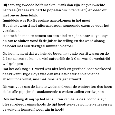
Bij aanvang tweede helft maakte Frank dan zijn langverwachte
rentree (zat eerste heft te popelen om in te vallen!) en deed dit
niet onverdienstelijk.
Inmiddels was Rik Besseling aangekomen in het mooi
Heerhugowaard met uiteraard zeer gemeende excuses voor het
verslapen.
Het toch de moeite nemen om een eind te rijden naar Hugo Boys
en aan te sluiten vond ik de juiste instelling en dat werd alsnog
beloond met een dertigtal minuten voetbal.
Op het moment dat we licht de bovenliggende partij waren en de
2-1 er aan zat te komen, viel natuurlijk de 3-0 en was de wedstrijd
wel gelopen.
Dat het ook nog 4-0 werd was niet leuk en geeft ook een verkeerd
beeld want Hugo Boys was dan wel iets beter en verdiende
absoluut de winst, maar 4-0 was iets geflatteerd.
Dit was voor ons de laatste wedstrijd voor de winterstop dus hoop
ik dat alle pijntjes de aankomende 6 weken zullen verdwijnen.
Ook verheug ik mij op het aansluiten van Jelle de Groot die zijn
blessureleed ruimschoots de tijd heeft gegeven om te genezen en
er volgens hemzelf weer zin in heeft!