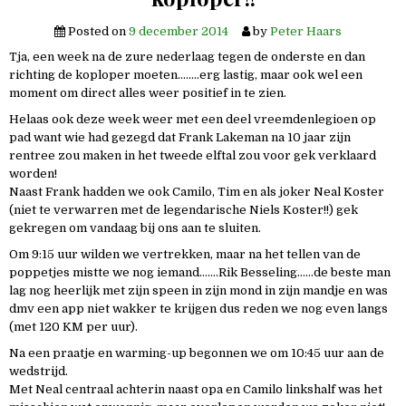
Posted on
9 december 2014
by
Peter Haars
Tja, een week na de zure nederlaag tegen de onderste en dan
richting de koploper moeten……..erg lastig, maar ook wel een
moment om direct alles weer positief in te zien.
Helaas ook deze week weer met een deel vreemdenlegioen op
pad want wie had gezegd dat Frank Lakeman na 10 jaar zijn
rentree zou maken in het tweede elftal zou voor gek verklaard
worden!
Naast Frank hadden we ook Camilo, Tim en als joker Neal Koster
(niet te verwarren met de legendarische Niels Koster!!) gek
gekregen om vandaag bij ons aan te sluiten.
Om 9:15 uur wilden we vertrekken, maar na het tellen van de
poppetjes mistte we nog iemand…….Rik Besseling……de beste man
lag nog heerlijk met zijn speen in zijn mond in zijn mandje en was
dmv een app niet wakker te krijgen dus reden we nog even langs
(met 120 KM per uur).
Na een praatje en warming-up begonnen we om 10:45 uur aan de
wedstrijd.
Met Neal centraal achterin naast opa en Camilo linkshalf was het