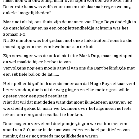
misschien wat onwennig, maar overlopen werden we zeker niet!
De eerste kans was zelfs voor ons en ook daarna kregen we nog
enkele “mogelijkheden”.
Maar net als bij ons thuis zijn de mannen van Hugo Boys dodelijk in
de omschakeling en na een onoplettendheidje achterin was het
zomaar 1-0.
Na 20 minuten was het gedaan met onze linksbuiten Jeenstra die
moest opgeven met een kwetsuur aan de kuit.
Zijn vervanger was de ook al niet fitte Mark Dop, maar ingetaped
en wel maakte hij er het beste van.
Vervolgens nog een mooie aanval van ons die Bart beëindigde met
een subtiele bal op de lat…….
Het spelbeeld gaf toch steeds meer aan dat Hugo Boys elkaar veel
beter vonden, duels uit de weg gingen en elke meter gras wilde
opeten voor een goed resultaat!
Niet dat wij dat niet deden want dat moet ik iedereen nageven, er
werd echt geknokt, maar we kwamen over het algemeen net iets
tekort om een goed resultaat te boeken.
Door nog een vervelend doelpuntje gingen we rusten met een
stand van 2-0, maar in de rust was iedereen heel positief en van
mening dat er nog steeds mogelijkheden waren.