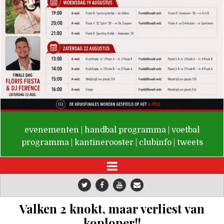
De Valken
evenementen
|
handbal programma
|
voetbal
programma
|
kantinerooster
|
clubinfo
|
tweets
Valken 2 knokt, maar verliest van
koploper!!