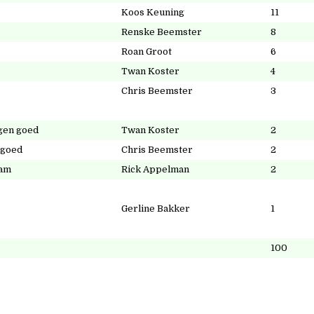
Koos Keuning
11
Renske Beemster
8
Roan Groot
6
Twan Koster
4
Chris Beemster
3
gen goed
Twan Koster
2
 goed
Chris Beemster
2
eam
Rick Appelman
2
Gerline Bakker
1
100