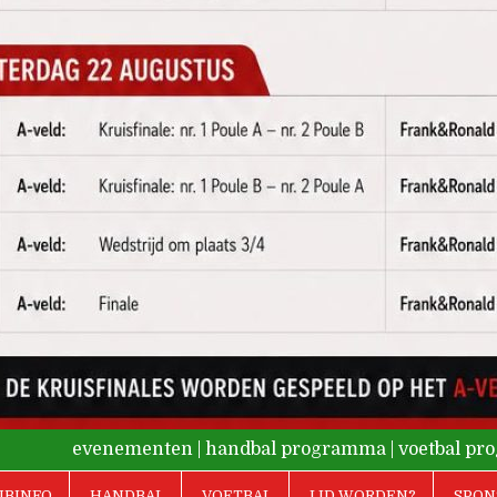
evenementen
|
handbal programma
|
voetbal p
UBINFO
HANDBAL
VOETBAL
LID WORDEN?
SPON