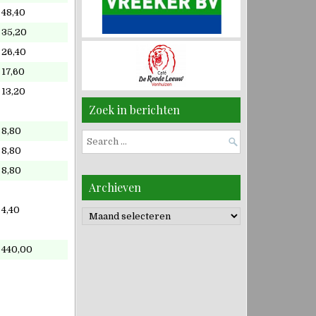
48,40
35,20
26,40
17,60
13,20
Zoek in berichten
8,80
Search
8,80
for:
8,80
Archieven
4,40
Archieven
440,00