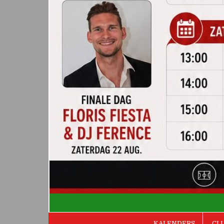
De Valken
KALENDERS
CL