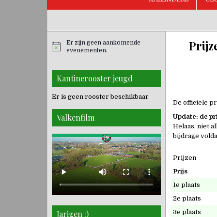
Prijz
Er zijn geen aankomende
evenementen.
Kantinerooster jeugd
Er is geen rooster beschikbaar
De officiële p
Valkenfilm
Update: de pr
Helaas, niet a
bijdrage vold
Prijzen
Prijs
1e plaats
2e plaats
3e plaats
Jarigen :)