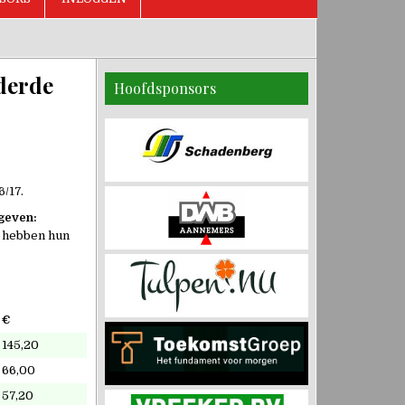
 derde
Hoofdsponsors
6/17.
egeven:
s hebben hun
€
145,20
66,00
57,20