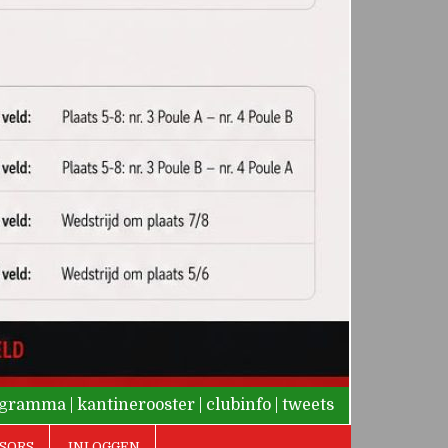
rogramma
|
kantinerooster
|
clubinfo
|
tweets
SORS
INLOGGEN