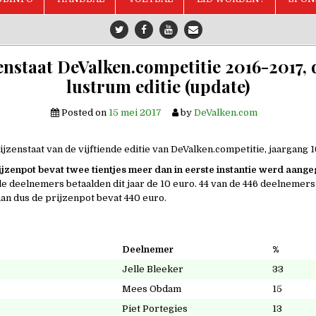
enstaat DeValken.competitie 2016-2017,
lustrum editie (update)
Posted on
15 mei 2017
by
DeValken.com
rijzenstaat van de vijftiende editie van DeValken.competitie, jaargang 1
ijzenpot bevat twee tientjes meer dan in eerste instantie werd aang
lle deelnemers betaalden dit jaar de 10 euro. 44 van de 446 deelnemer
aan dus de prijzenpot bevat 440 euro.
Deelnemer
%
Jelle Bleeker
33
Mees Obdam
15
Piet Portegies
13