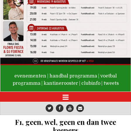
De Valken
evenementen
|
handbal programma
|
voetbal
programma
|
kantinerooster
|
clubinfo
|
tweets
F1, geen, wel, geen en dan twee
keepers