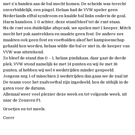
met z’n handen aan de bal mocht komen. De scheids was terecht
onverbiddelijk, een pingel. Helaas had de VVW speler geen
Nederlands elftal syndroom en knalde bal links onderin de goal,
Harm kansloos. 1-0 achter, deze stand bleef tot de rust staan.
Na de rust een duidelijke afspraak, we spelen met 1 keeper, Mitch
mocht het pak aantrekken en maakte geen fout. De andere zes
maakten ook geen fout en voetbalden alsof het kampioenschap
gehaald kon worden, helaas wilde die bal er niet in, de keeper van
VVW was uitstekend.
Zo bleef de stand dus 0 – 1, helaas pindakaas, daar gaat de derde
plek, VVW stond namelijk 4e met 14 punten en wij 3e met 16
punten, al hebben wij wel 4 wedstrijden minder gespeeld.
Jongens nog 1 of misschien 2 wedstrijden dan gaan we de zaal in!
De teams voor het zaalvoetbal zijn ingedeeld, hou de uitkijk in de
gaten voor de datums.
Allemaal weer veel plezier deze week en tot volgende week, uit
naar de Zouaven F1.
Groetjes en tot meels.
Corrr