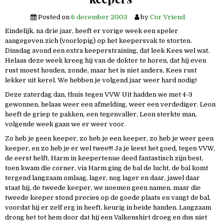
Posted on
6 december 2003
by
Cor Vriend
Eindelijk, na drie jaar, heeft er vorige week een speler
aangegeven zich (voorlopig) op het keepersvak te storten.
Dinsdag avond een extra keeperstraining, dat leek Kees wel wat.
Helaas deze week kreeg hij van de dokter te horen, dat hij even
rust moest houden, zonde, maar het is niet anders, Kees rust
lekker uit kerel. We hebben je volgend jaar weer hard nodig!
Deze zaterdag dan, thuis tegen VVW Uit hadden we met 4-3
gewonnen, helaas weer een afmelding, weer een verdediger. Leon
heeft de griep te pakken, een tegenvaller, Leon sterkte man,
volgende week gaan we er weer voor.
Zo heb je geen keeper, zo heb je een keeper, zo heb je weer geen
keeper, en zo heb je er wel twee!!! Ja je leest het goed, tegen VVW,
de eerst helft, Harm in keepertenue deed fantastisch zijn best,
toen kwam die corner, via Harm ging de bal de lucht, de bal komt
tergend langzaam omlaag, lager, nog lager en daar, jawel daar
staat hij, de tweede keeper, we noemen geen namen, maar die
tweede keeper stond precies op de goede plaats en vangt de bal,
voordat hij er zelf erg in heeft, keurig in beide handen. Langzaam
drong het tot hem door dat hij een Valkenshirt droeg en dus niet