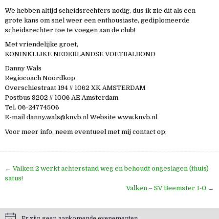
We hebben altijd scheidsrechters nodig, dus ik zie dit als een
grote kans om snel weer een enthousiaste, gediplomeerde
scheidsrechter toe te voegen aan de club!
Met vriendelijke groet,
KONINKLIJKE NEDERLANDSE VOETBALBOND
Danny Wals
Regiocoach Noordkop
Overschiestraat 194 // 1062 XK AMSTERDAM
Postbus 9202 // 1006 AE Amsterdam
Tel. 06-24774506
E-mail danny.wals@knvb.nl Website www.knvb.nl
Voor meer info, neem eventueel met mij contact op;
Bericht
← Valken 2 werkt achterstand weg en behoudt ongeslagen (thuis)
navigatie
satus!
Valken – SV Beemster 1-0 →
Er zijn geen aankomende evenementen.