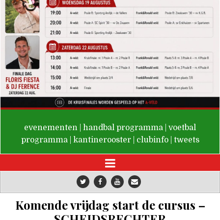
De Valken
evenementen
|
handbal programma
|
voetbal
programma
|
kantinerooster
|
clubinfo
|
tweets
Komende vrijdag start de cursus –
SCHEIDSRECHTER